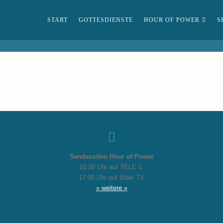
START
GOTTESDIENSTE
HOUR OF POWER
S
Sendezeiten Hour of Power
10:30 Uhr auf TELE 5,
17:00 Uhr auf Bibel TV
» weitere «