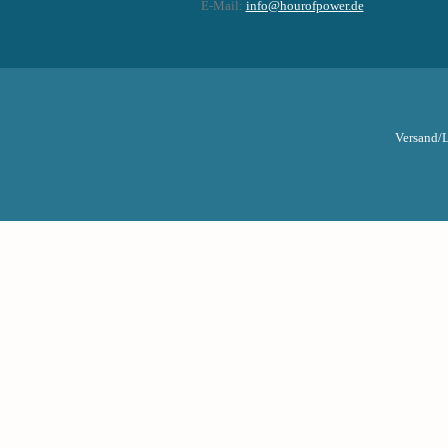
E-Mail:
info@hourofpower.de
Versand/L