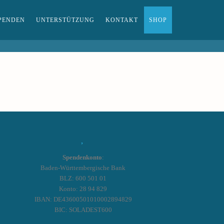
PENDEN
UNTERSTÜTZUNG
KONTAKT
SHOP
Spendenkonto
:
Baden-Württembergische Bank
BLZ: 600 501 01
Konto: 28 94 829
IBAN: DE43600501010002894829
BIC: SOLADEST600