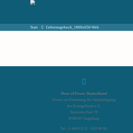
Start
Gebetstagebuch_1800x650-Web
Hour of Power Deutschland
Verein zur Förderung der Verkündigung
des Evangeliums e.V.
Steinerne Furt 78
D-86167 Augsburg
Tel.: (+49) 0 8 21 / 420 96 96