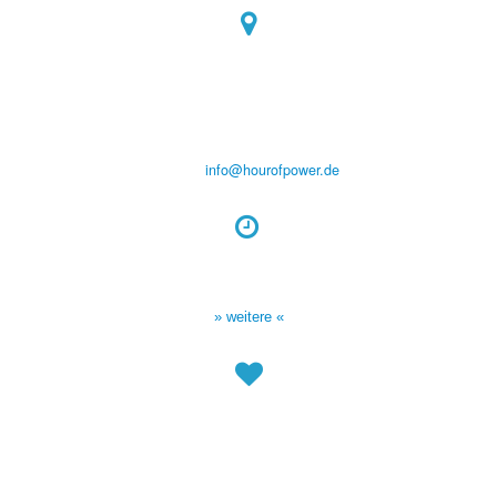
Hour of Power Deutschland
Verein zur Förderung der Verkündigung
des Evangeliums e.V.
Steinerne Furt 78
D-86167 Augsburg
Tel.: (+49) 0 8 21 / 420 96 96
E-Mail:
info@hourofpower.de
Sendezeiten Hour of Power
10:30 Uhr auf TELE 5,
17:00 Uhr auf Bibel TV
» weitere «
Spendenkonto
:
Baden-Württembergische Bank
BLZ: 600 501 01
Konto: 28 94 829
IBAN: DE43600501010002894829
BIC: SOLADEST600