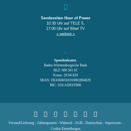
Sendezeiten Hour of Power
10:30 Uhr auf TELE 5,
17:00 Uhr auf Bibel TV
» weitere «
Spendenkonto
:
Baden-Württembergische Bank
BLZ: 600 501 01
Konto: 28 94 829
IBAN: DE43600501010002894829
BIC: SOLADEST600
Versand/Lieferung
-
Zahlungsarten
-
Widerruf
-
AGB
-
Datenschutz
-
Impressum
-
Cookie Einstellungen