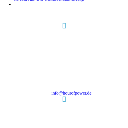
Hour of Power Deutschland
Verein zur Förderung der Verkündigung
des Evangeliums e.V.
Steinerne Furt 78
D-86167 Augsburg
Tel.: (+49) 0 8 21 / 420 96 96
E-Mail:
info@hourofpower.de
Sendezeiten Hour of Power
10:30 Uhr auf TELE 5,