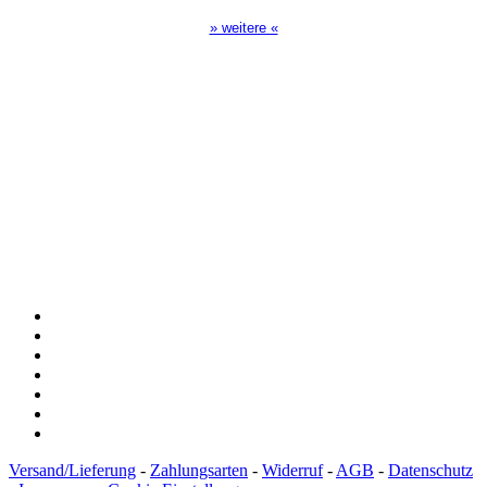
» weitere «
Spendenkonto
:
Baden-Württembergische Bank
BLZ: 600 501 01
Konto: 28 94 829
IBAN: DE43600501010002894829
BIC: SOLADEST600
Versand/Lieferung
-
Zahlungsarten
-
Widerruf
-
AGB
-
Datenschutz