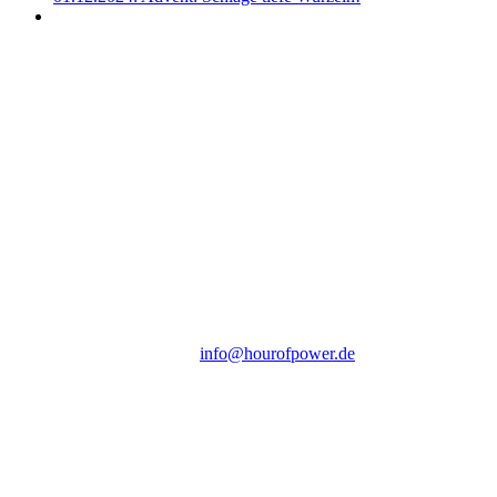
Hour of Power Deutschland
Verein zur Förderung der Verkündigung
des Evangeliums e.V.
Steinerne Furt 78
D-86167 Augsburg
Tel.: (+49) 0 8 21 / 420 96 96
E-Mail:
info@hourofpower.de
Sendezeiten Hour of Power
10:30 Uhr auf TELE 5,
17:00 Uhr auf Bibel TV