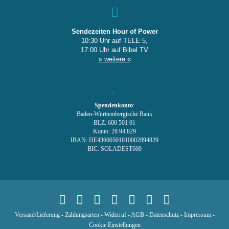
Sendezeiten Hour of Power
10:30 Uhr auf TELE 5,
17:00 Uhr auf Bibel TV
» weitere «
Spendenkonto
:
Baden-Württembergische Bank
BLZ: 600 501 01
Konto: 28 94 829
IBAN: DE43600501010002894829
BIC: SOLADEST600
Versand/Lieferung
-
Zahlungsarten
-
Widerruf
-
AGB
-
Datenschutz
-
Impressum
-
Cookie Einstellungen