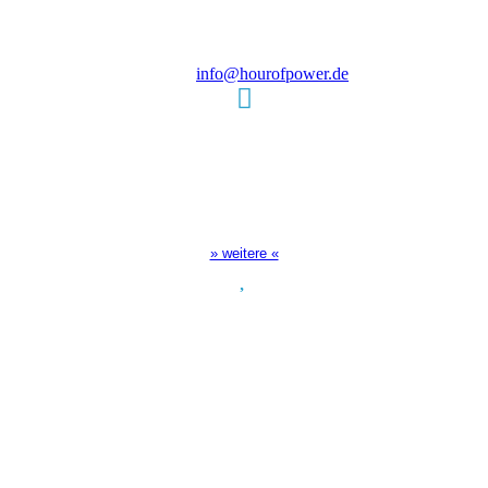
D-86167 Augsburg
Tel.: (+49) 0 8 21 / 420 96 96
E-Mail:
info@hourofpower.de
Sendezeiten Hour of Power
10:30 Uhr auf TELE 5,
17:00 Uhr auf Bibel TV
» weitere «
Spendenkonto
:
Baden-Württembergische Bank
BLZ: 600 501 01
Konto: 28 94 829
IBAN: DE43600501010002894829