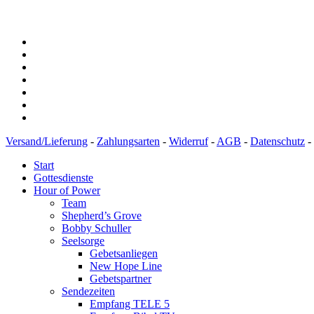
Versand/Lieferung
-
Zahlungsarten
-
Widerruf
-
AGB
-
Datenschutz
-
Start
Gottesdienste
Hour of Power
Team
Shepherd’s Grove
Bobby Schuller
Seelsorge
Gebetsanliegen
New Hope Line
Gebetspartner
Sendezeiten
Empfang TELE 5