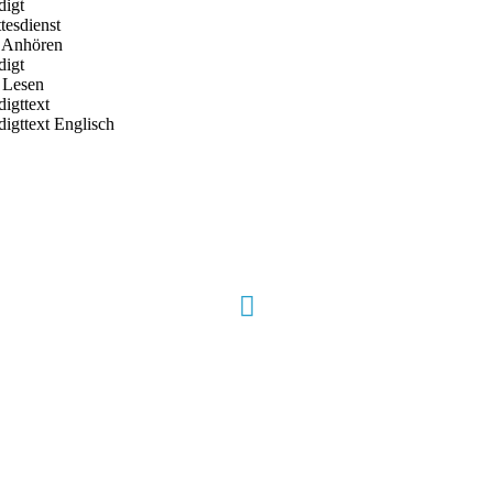
digt
tesdienst
 Anhören
digt
Lesen
digttext
digttext Englisch
Hour of Power Deutschland
Verein zur Förderung der Verkündigung
des Evangeliums e.V.
Steinerne Furt 78