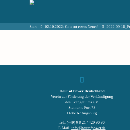
Start
02.10.2022: Gott tut etwas Neues!
2022-09-18_F
Hour of Power Deutschland
Verein zur Förderung der Verkündigung
des Evangeliums e.V.
Steinerne Furt 78
D-86167 Augsburg
Tel.: (+49) 0 8 21 / 420 96 96
E-Mail:
info@hourofpower.de