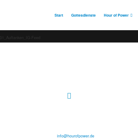
Start
Gottesdienste
Hour of Power
-31_Auftanken_IG-Feed
Hour of Power Deutschland
Verein zur Förderung der Verkündigung
des Evangeliums e.V.
Steinerne Furt 78
D-86167 Augsburg
Tel.: (+49) 0 8 21 / 420 96 96
E-Mail:
info@hourofpower.de