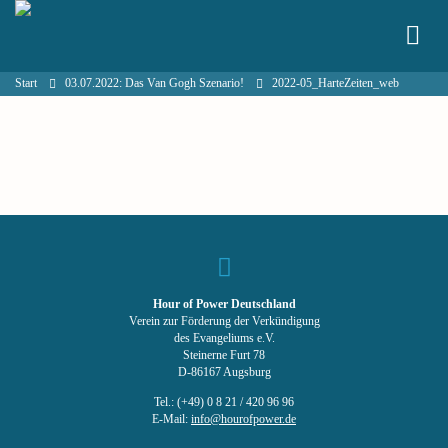
Start
03.07.2022: Das Van Gogh Szenario!
2022-05_HarteZeiten_web
Hour of Power Deutschland
Verein zur Förderung der Verkündigung
des Evangeliums e.V.
Steinerne Furt 78
D-86167 Augsburg
Tel.: (+49) 0 8 21 / 420 96 96
E-Mail:
info@hourofpower.de