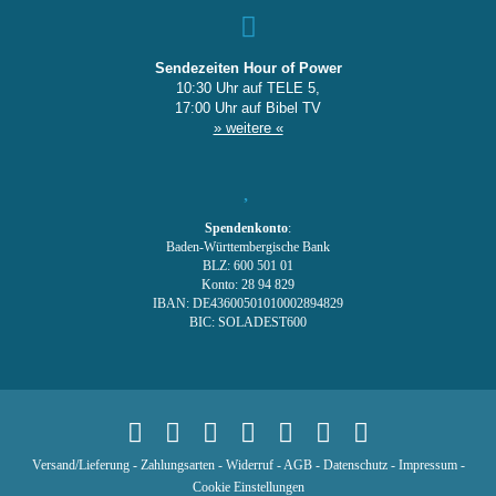
Sendezeiten Hour of Power
10:30 Uhr auf TELE 5,
17:00 Uhr auf Bibel TV
» weitere «
Spendenkonto
:
Baden-Württembergische Bank
BLZ: 600 501 01
Konto: 28 94 829
IBAN: DE43600501010002894829
BIC: SOLADEST600
Versand/Lieferung
-
Zahlungsarten
-
Widerruf
-
AGB
-
Datenschutz
-
Impressum
-
Cookie Einstellungen