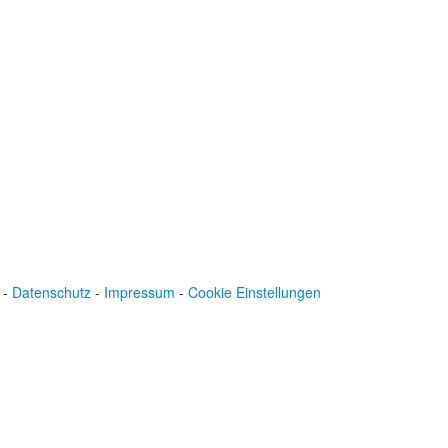
Baden-Württembergische Bank
BLZ: 600 501 01
Konto: 28 94 829
IBAN: DE43600501010002894829
BIC: SOLADEST600
-
Datenschutz
-
Impressum
-
Cookie Einstellungen