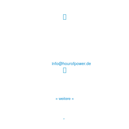
Hour of Power Deutschland
Verein zur Förderung der Verkündigung
des Evangeliums e.V.
Steinerne Furt 78
D-86167 Augsburg
Tel.: (+49) 0 8 21 / 420 96 96
E-Mail:
info@hourofpower.de
Sendezeiten Hour of Power
10:30 Uhr auf TELE 5,
17:00 Uhr auf Bibel TV
» weitere «
Spendenkonto
: