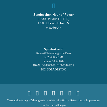
Sendezeiten Hour of Power
10:30 Uhr auf TELE 5,
17:00 Uhr auf Bibel TV
» weitere «
Spendenkonto
:
Baden-Württembergische Bank
BLZ: 600 501 01
Konto: 28 94 829
IBAN: DE43600501010002894829
BIC: SOLADEST600
Versand/Lieferung
-
Zahlungsarten
-
Widerruf
-
AGB
-
Datenschutz
-
Impressum
-
Cookie Einstellungen