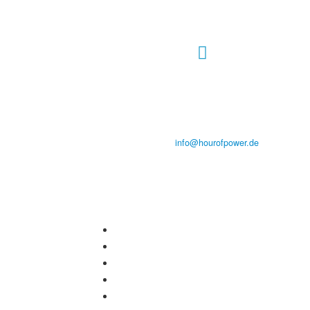
Hour of Power Deutschland
Verein zur Förderung der Verkündigung
des Evangeliums e.V.
Steinerne Furt 78
D-86167 Augsburg
Tel.: (+49) 0 8 21 / 420 96 96
E-Mail:
info@hourofpower.de