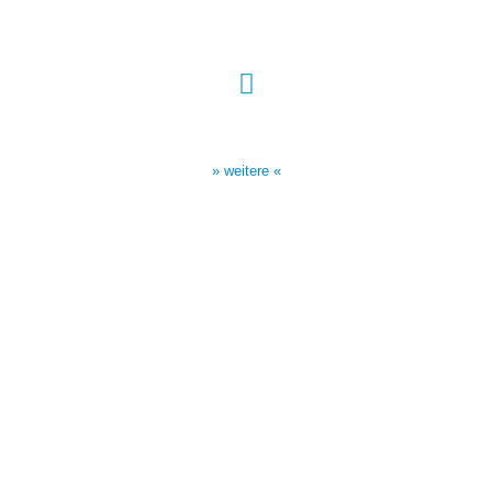
Sendezeiten Hour of Power
10:30 Uhr auf TELE 5,
17:00 Uhr auf Bibel TV
» weitere «