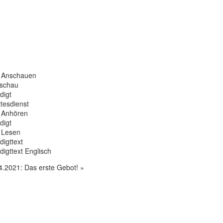
 Anschauen
rschau
digt
ttesdienst
 Anhören
digt
 Lesen
digttext
digttext Englisch
4.2021: Das erste Gebot!
»