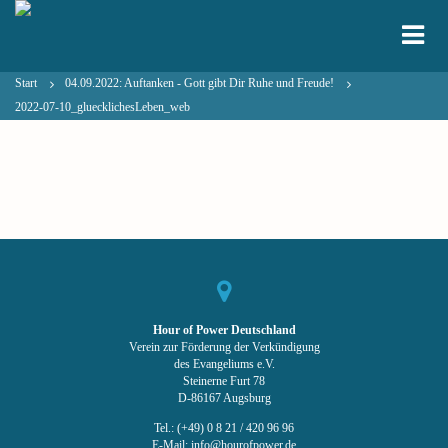
Start
04.09.2022: Auftanken - Gott gibt Dir Ruhe und Freude!
2022-07-10_gluecklichesLeben_web
Hour of Power Deutschland
Verein zur Förderung der Verkündigung
des Evangeliums e.V.
Steinerne Furt 78
D-86167 Augsburg
Tel.: (+49) 0 8 21 / 420 96 96
E-Mail:
info@hourofpower.de