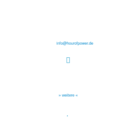
Verein zur Förderung der Verkündigung
des Evangeliums e.V.
Steinerne Furt 78
D-86167 Augsburg
Tel.: (+49) 0 8 21 / 420 96 96
E-Mail:
info@hourofpower.de
Sendezeiten Hour of Power
10:30 Uhr auf TELE 5,
17:00 Uhr auf Bibel TV
» weitere «
Spendenkonto
:
Baden-Württembergische Bank