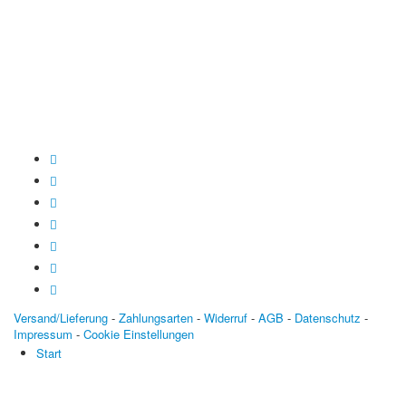
BLZ: 600 501 01
Konto: 28 94 829
IBAN: DE43600501010002894829
BIC: SOLADEST600
Versand/Lieferung
-
Zahlungsarten
-
Widerruf
-
AGB
-
Datenschutz
-
Impressum
-
Cookie Einstellungen
Start