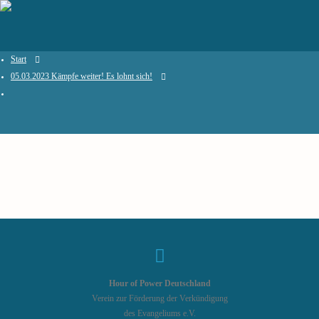
Start
05.03.2023 Kämpfe weiter! Es lohnt sich!
Hour of Power Deutschland
Verein zur Förderung der Verkündigung
des Evangeliums e.V.