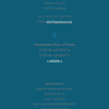
Steinerne Furt 78
D-86167 Augsburg
Tel.: (+49) 0 8 21 / 420 96 96
E-Mail:
info@hourofpower.de
Sendezeiten Hour of Power
10:30 Uhr auf TELE 5,
17:00 Uhr auf Bibel TV
» weitere «
Spendenkonto
:
Baden-Württembergische Bank
BLZ: 600 501 01
Konto: 28 94 829
IBAN: DE43600501010002894829