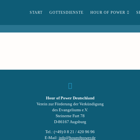
START
GOTTESDIENSTE
HOUR OF POWER
S
Hour of Power Deutschland
Verein zur Förderung der Verkündigung
des Evangeliums e.V.
Steinerne Furt 78
D-86167 Augsburg
Tel.: (+49) 0 8 21 / 420 96 96
E-Mail:
info@hourofpower.de