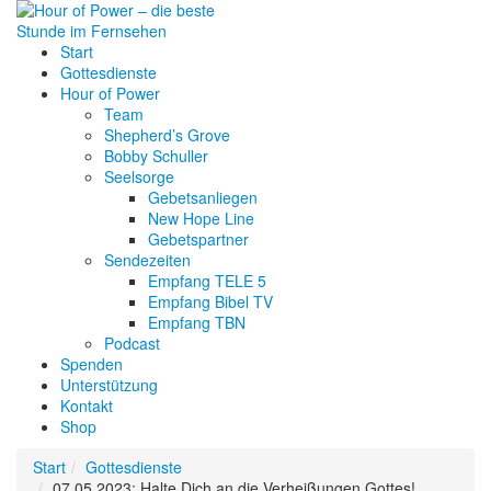
Start
Gottesdienste
Hour of Power
Team
Shepherd’s Grove
Bobby Schuller
Seelsorge
Gebetsanliegen
New Hope Line
Gebetspartner
Sendezeiten
Empfang TELE 5
Empfang Bibel TV
Empfang TBN
Podcast
Spenden
Unterstützung
Kontakt
Shop
Start
Gottesdienste
07.05.2023: Halte Dich an die Verheißungen Gottes!