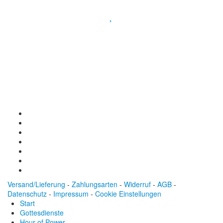
Spendenkonto
:
Baden-Württembergische Bank
BLZ: 600 501 01
Konto: 28 94 829
IBAN: DE43600501010002894829
BIC: SOLADEST600
Versand/Lieferung
-
Zahlungsarten
-
Widerruf
-
AGB
-
Datenschutz
-
Impressum
-
Cookie Einstellungen
Start
Gottesdienste
Hour of Power