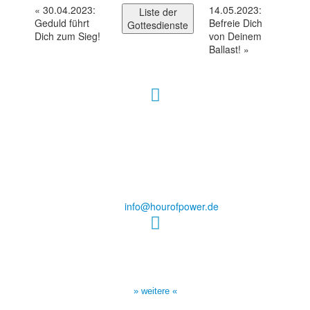
«
30.04.2023:
14.05.2023:
Liste der
Geduld führt
Befreie Dich
Gottesdienste
Dich zum Sieg!
von Deinem
Ballast!
»
Hour of Power Deutschland
Verein zur Förderung der Verkündigung
des Evangeliums e.V.
Steinerne Furt 78
D-86167 Augsburg
Tel.: (+49) 0 8 21 / 420 96 96
E-Mail:
info@hourofpower.de
Sendezeiten Hour of Power
10:30 Uhr auf TELE 5,
17:00 Uhr auf Bibel TV
» weitere «