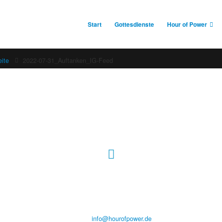
Start
Gottesdienste
Hour of Power
eite
2022-07-31_Auftanken_IG-Feed
Hour of Power Deutschland
Verein zur Förderung der Verkündigung
des Evangeliums e.V.
Steinerne Furt 78
D-86167 Augsburg
Tel.: (+49) 0 8 21 / 420 96 96
E-Mail:
info@hourofpower.de