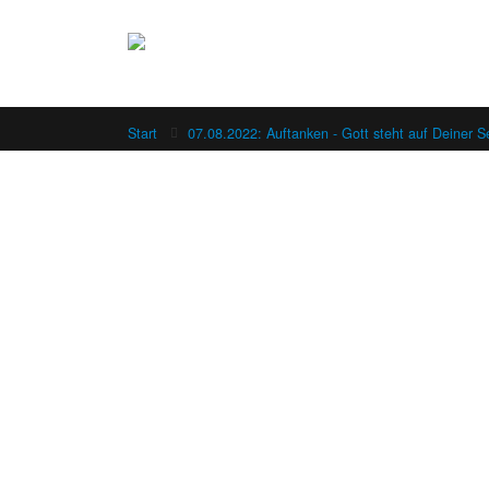
Start
07.08.2022: Auftanken - Gott steht auf Deiner S