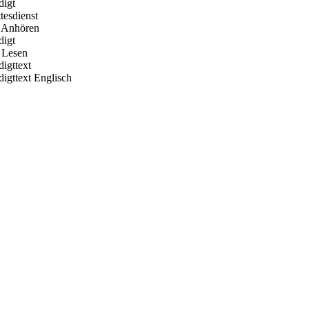
digt
tesdienst
 Anhören
digt
Lesen
digttext
digttext Englisch
Hour of Power Deutschland
Verein zur Förderung der Verkündigung
des Evangeliums e.V.
Steinerne Furt 78
D-86167 Augsburg