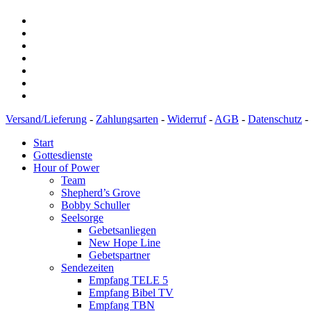
Versand/Lieferung
-
Zahlungsarten
-
Widerruf
-
AGB
-
Datenschutz
-
Start
Gottesdienste
Hour of Power
Team
Shepherd’s Grove
Bobby Schuller
Seelsorge
Gebetsanliegen
New Hope Line
Gebetspartner
Sendezeiten
Empfang TELE 5
Empfang Bibel TV
Empfang TBN