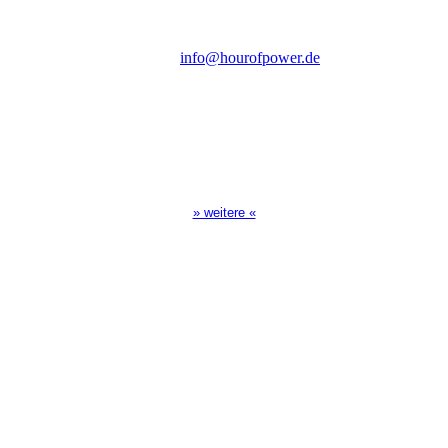
Tel.: (+49) 0 8 21 / 420 96 96
E-Mail:
info@hourofpower.de
Sendezeiten Hour of Power
10:30 Uhr auf TELE 5,
17:00 Uhr auf Bibel TV
» weitere «
Spendenkonto
:
Baden-Württembergische Bank
BLZ: 600 501 01
Konto: 28 94 829
IBAN: DE43600501010002894829
BIC: SOLADEST600