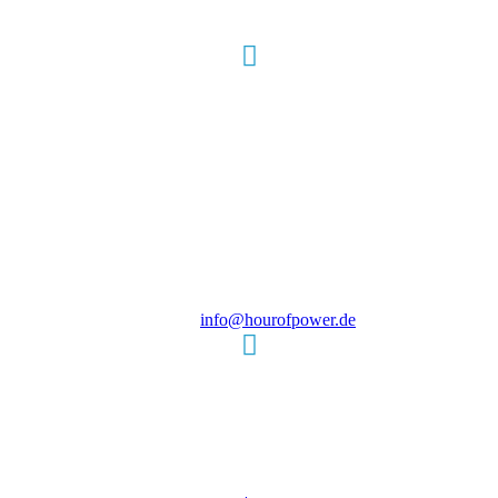
Hour of Power Deutschland
Verein zur Förderung der Verkündigung
des Evangeliums e.V.
Steinerne Furt 78
D-86167 Augsburg
Tel.: (+49) 0 8 21 / 420 96 96
E-Mail:
info@hourofpower.de
Sendezeiten Hour of Power
10:30 Uhr auf TELE 5,
17:00 Uhr auf Bibel TV