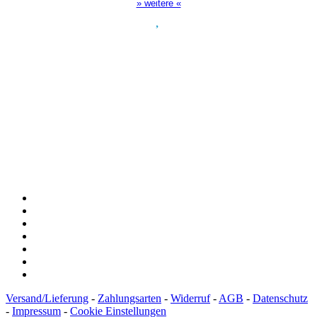
» weitere «
Spendenkonto
:
Baden-Württembergische Bank
BLZ: 600 501 01
Konto: 28 94 829
IBAN: DE43600501010002894829
BIC: SOLADEST600
Versand/Lieferung
-
Zahlungsarten
-
Widerruf
-
AGB
-
Datenschutz
-
Impressum
-
Cookie Einstellungen