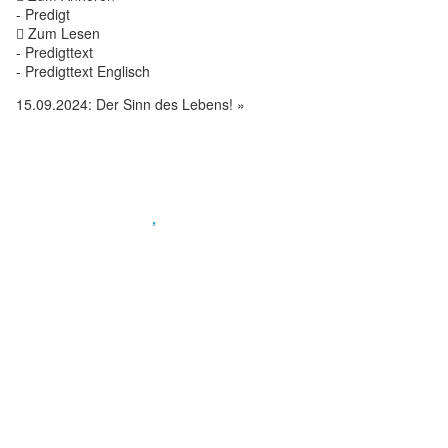
- Predigt
Zum Lesen
- Predigttext
- Predigttext Englisch
15.09.2024: Der Sinn des Lebens!
»
Spendenkonto
:
Baden-Württembergische Bank
BLZ: 600 501 01
Konto: 28 94 829
IBAN: DE43600501010002894829
BIC: SOLADEST600