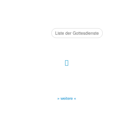
Liste der Gottesdienste
Sendezeiten Hour of Power
10:30 Uhr auf TELE 5,
17:00 Uhr auf Bibel TV
» weitere «