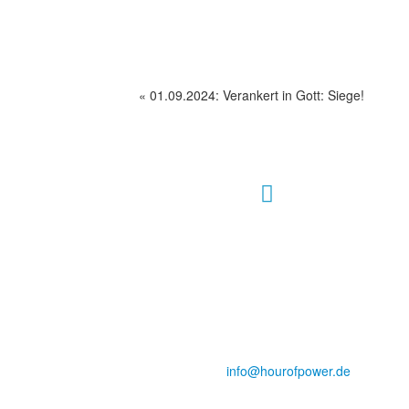
«
01.09.2024: Verankert in Gott: Siege!
Hour of Power Deutschland
Verein zur Förderung der Verkündigung
des Evangeliums e.V.
Steinerne Furt 78
D-86167 Augsburg
Tel.: (+49) 0 8 21 / 420 96 96
E-Mail:
info@hourofpower.de