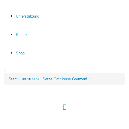
Unterstützung
Kontakt
Shop
Start
08.10.2023: Setze Gott keine Grenzen!
Hour of Power Deutschland
Verein zur Förderung der Verkündigung
des Evangeliums e.V.