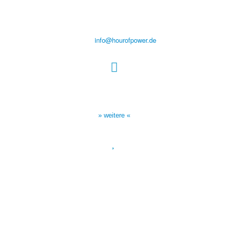
Steinerne Furt 78
D-86167 Augsburg
Tel.: (+49) 0 8 21 / 420 96 96
E-Mail:
info@hourofpower.de
Sendezeiten Hour of Power
10:30 Uhr auf TELE 5,
17:00 Uhr auf Bibel TV
» weitere «
Spendenkonto
:
Baden-Württembergische Bank
BLZ: 600 501 01
Konto: 28 94 829
IBAN: DE43600501010002894829
BIC: SOLADEST600