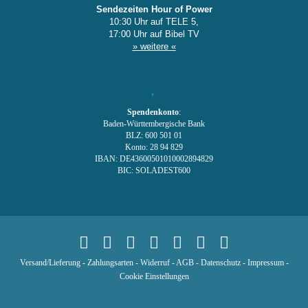
Sendezeiten Hour of Power
10:30 Uhr auf TELE 5,
17:00 Uhr auf Bibel TV
» weitere «
Spendenkonto
:
Baden-Württembergische Bank
BLZ: 600 501 01
Konto: 28 94 829
IBAN: DE43600501010002894829
BIC: SOLADEST600
Versand/Lieferung
-
Zahlungsarten
-
Widerruf
-
AGB
-
Datenschutz
-
Impressum
-
Cookie Einstellungen