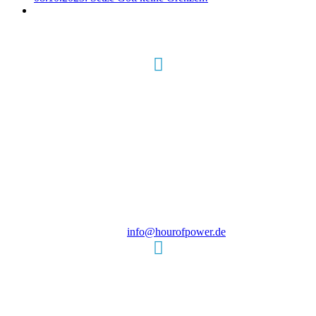
Hour of Power Deutschland
Verein zur Förderung der Verkündigung
des Evangeliums e.V.
Steinerne Furt 78
D-86167 Augsburg
Tel.: (+49) 0 8 21 / 420 96 96
E-Mail:
info@hourofpower.de
Sendezeiten Hour of Power
10:30 Uhr auf TELE 5,