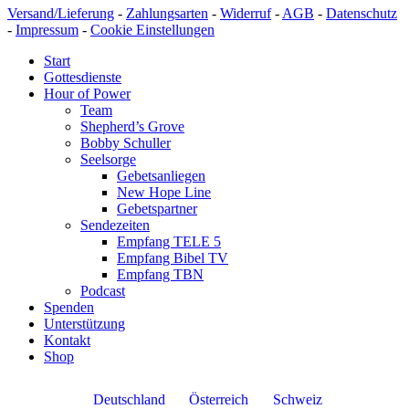
Versand/Lieferung
-
Zahlungsarten
-
Widerruf
-
AGB
-
Datenschutz
-
Impressum
-
Cookie Einstellungen
Start
Gottesdienste
Hour of Power
Team
Shepherd’s Grove
Bobby Schuller
Seelsorge
Gebetsanliegen
New Hope Line
Gebetspartner
Sendezeiten
Empfang TELE 5
Empfang Bibel TV
Empfang TBN
Podcast
Spenden
Unterstützung
Kontakt
Shop
Deutschland
Österreich
Schweiz