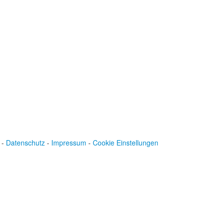
IBAN: DE43600501010002894829
BIC: SOLADEST600
-
Datenschutz
-
Impressum
-
Cookie Einstellungen