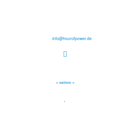
Hour of Power Deutschland
Verein zur Förderung der Verkündigung
des Evangeliums e.V.
Steinerne Furt 78
D-86167 Augsburg
Tel.: (+49) 0 8 21 / 420 96 96
E-Mail:
info@hourofpower.de
Sendezeiten Hour of Power
10:30 Uhr auf TELE 5,
17:00 Uhr auf Bibel TV
» weitere «
Spendenkonto
:
Baden-Württembergische Bank
BLZ: 600 501 01
Konto: 28 94 829