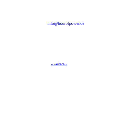
D-86167 Augsburg
Tel.: (+49) 0 8 21 / 420 96 96
E-Mail:
info@hourofpower.de
Sendezeiten Hour of Power
10:30 Uhr auf TELE 5,
17:00 Uhr auf Bibel TV
» weitere «
Spendenkonto
:
Baden-Württembergische Bank
BLZ: 600 501 01
Konto: 28 94 829
IBAN: DE43600501010002894829