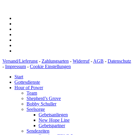
BIC: SOLADEST600
Versand/Lieferung
-
Zahlungsarten
-
Widerruf
-
AGB
-
Datenschutz
-
Impressum
-
Cookie Einstellungen
Start
Gottesdienste
Hour of Power
Team
Shepherd’s Grove
Bobby Schuller
Seelsorge
Gebetsanliegen
New Hope Line
Gebetspartner
Sendezeiten