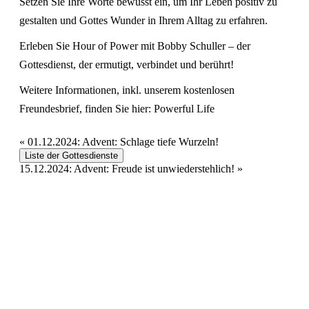
Setzen Sie Ihre Worte bewusst ein, um Ihr Leben positiv zu
gestalten und Gottes Wunder in Ihrem Alltag zu erfahren.
Erleben Sie Hour of Power mit Bobby Schuller – der
Gottesdienst, der ermutigt, verbindet und berührt!
Weitere Informationen, inkl. unserem kostenlosen
Freundesbrief, finden Sie hier:
Powerful Life
«
01.12.2024: Advent: Schlage tiefe Wurzeln!
Liste der Gottesdienste
15.12.2024: Advent: Freude ist unwiederstehlich!
»
Hour of Power Deutschland
Verein zur Förderung der Verkündigung
des Evangeliums e.V.
Steinerne Furt 78