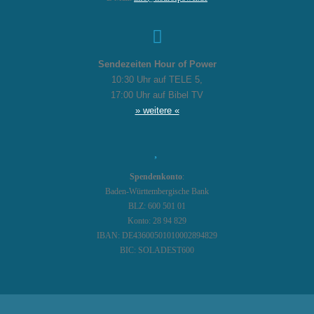
Sendezeiten Hour of Power
10:30 Uhr auf TELE 5,
17:00 Uhr auf Bibel TV
» weitere «
Spendenkonto
:
Baden-Württembergische Bank
BLZ: 600 501 01
Konto: 28 94 829
IBAN: DE43600501010002894829
BIC: SOLADEST600