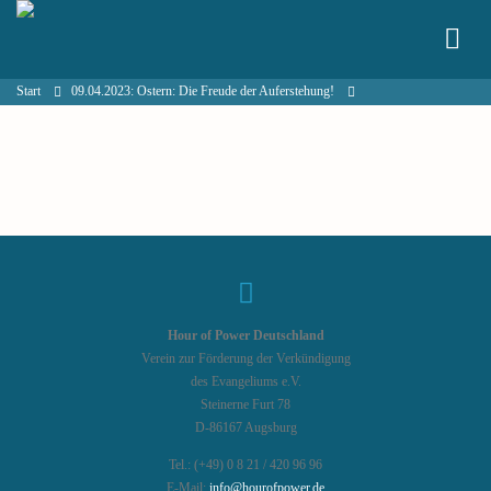
Start
09.04.2023: Ostern: Die Freude der Auferstehung!
Hour of Power Deutschland
Verein zur Förderung der Verkündigung
des Evangeliums e.V.
Steinerne Furt 78
D-86167 Augsburg
Tel.: (+49) 0 8 21 / 420 96 96
E-Mail:
info@hourofpower.de