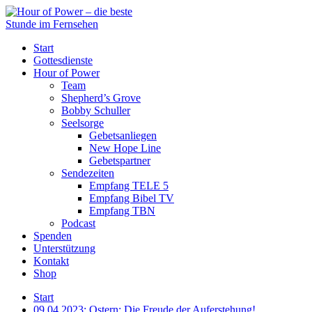
Start
Gottesdienste
Hour of Power
Team
Shepherd’s Grove
Bobby Schuller
Seelsorge
Gebetsanliegen
New Hope Line
Gebetspartner
Sendezeiten
Empfang TELE 5
Empfang Bibel TV
Empfang TBN
Podcast
Spenden
Unterstützung
Kontakt
Shop
Start
09.04.2023: Ostern: Die Freude der Auferstehung!