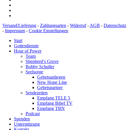
Versand/Lieferung
-
Zahlungsarten
-
Widerruf
-
AGB
-
Datenschutz
-
Impressum
-
Cookie Einstellungen
Start
Gottesdienste
Hour of Power
Team
Shepherd’s Grove
Bobby Schuller
Seelsorge
Gebetsanliegen
New Hope Line
Gebetspartner
Sendezeiten
Empfang TELE 5
Empfang Bibel TV
Empfang TBN
Podcast
Spenden
Unterstützung
Kontakt