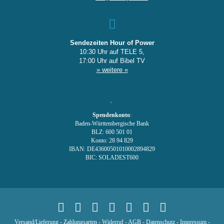
Sendezeiten Hour of Power
10:30 Uhr auf TELE 5,
17:00 Uhr auf Bibel TV
» weitere «
Spendenkonto
:
Baden-Württembergische Bank
BLZ: 600 501 01
Konto: 28 94 829
IBAN: DE43600501010002894829
BIC: SOLADEST600
Versand/Lieferung
-
Zahlungsarten
-
Widerruf
-
AGB
-
Datenschutz
-
Impressum
-