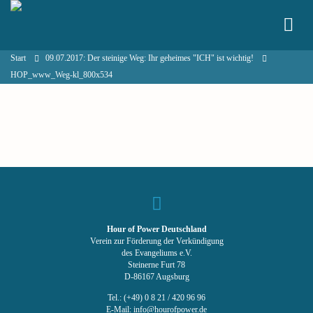
Start
09.07.2017: Der steinige Weg: Ihr geheimes "ICH" ist wichtig!
HOP_www_Weg-kl_800x534
Hour of Power Deutschland
Verein zur Förderung der Verkündigung
des Evangeliums e.V.
Steinerne Furt 78
D-86167 Augsburg
Tel.: (+49) 0 8 21 / 420 96 96
E-Mail:
info@hourofpower.de