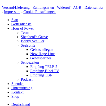
Versand/Lieferung
-
Zahlungsarten
-
Widerruf
-
AGB
-
Datenschutz
-
Impressum
-
Cookie Einstellungen
Start
Gottesdienste
Hour of Power
Team
Shepherd’s Grove
Bobby Schuller
Seelsorge
Gebetsanliegen
New Hope Line
Gebetspartner
Sendezeiten
Empfang TELE 5
Empfang Bibel TV
Empfang TBN
Podcast
Spenden
Unterstützung
Kontakt
Shop
Deutschland