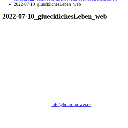
2022-07-10_gluecklichesLeben_web
2022-07-10_gluecklichesLeben_web
Hour of Power Deutschland
Verein zur Förderung der Verkündigung
des Evangeliums e.V.
Steinerne Furt 78
D-86167 Augsburg
Tel.: (+49) 0 8 21 / 420 96 96
E-Mail:
info@hourofpower.de
Sendezeiten Hour of Power