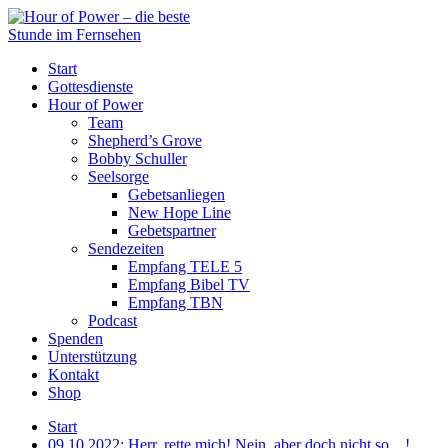
Start
Gottesdienste
Hour of Power
Team
Shepherd’s Grove
Bobby Schuller
Seelsorge
Gebetsanliegen
New Hope Line
Gebetspartner
Sendezeiten
Empfang TELE 5
Empfang Bibel TV
Empfang TBN
Podcast
Spenden
Unterstützung
Kontakt
Shop
Start
09.10.2022: Herr, rette mich! Nein, aber doch nicht so…!