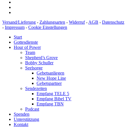
Versand/Lieferung
-
Zahlungsarten
-
Widerruf
-
AGB
-
Datenschutz
-
Impressum
-
Cookie Einstellungen
Start
Gottesdienste
Hour of Power
Team
Shepherd’s Grove
Bobby Schuller
Seelsorge
Gebetsanliegen
New Hope Line
Gebetspartner
Sendezeiten
Empfang TELE 5
Empfang Bibel TV
Empfang TBN
Podcast
Spenden
Unterstützung
Kontakt