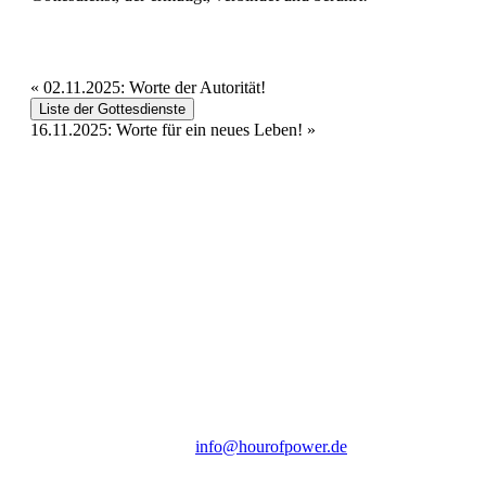
«
02.11.2025: Worte der Autorität!
Liste der Gottesdienste
16.11.2025: Worte für ein neues Leben!
»
Hour of Power Deutschland
Verein zur Förderung der Verkündigung
des Evangeliums e.V.
Steinerne Furt 78
D-86167 Augsburg
Tel.: (+49) 0 8 21 / 420 96 96
E-Mail:
info@hourofpower.de