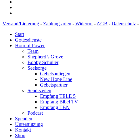
Versand/Lieferung
-
Zahlungsarten
-
Widerruf
-
AGB
-
Datenschutz
-
Start
Gottesdienste
Hour of Power
Team
Shepherd’s Grove
Bobby Schuller
Seelsorge
Gebetsanliegen
New Hope Line
Gebetspartner
Sendezeiten
Empfang TELE 5
Empfang Bibel TV
Empfang TBN
Podcast
Spenden
Unterstützung
Kontakt
Shop