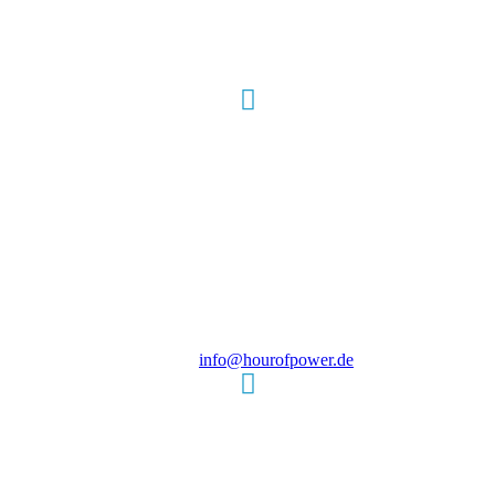
Hour of Power Deutschland
Verein zur Förderung der Verkündigung
des Evangeliums e.V.
Steinerne Furt 78
D-86167 Augsburg
Tel.: (+49) 0 8 21 / 420 96 96
E-Mail:
info@hourofpower.de
Sendezeiten Hour of Power
10:30 Uhr auf TELE 5,