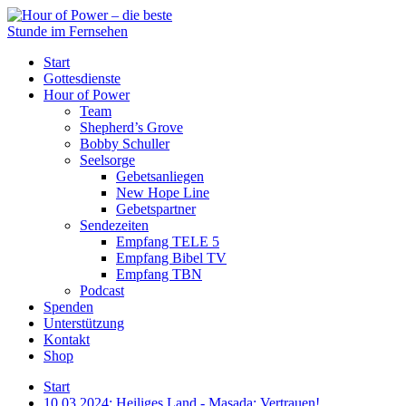
Start
Gottesdienste
Hour of Power
Team
Shepherd’s Grove
Bobby Schuller
Seelsorge
Gebetsanliegen
New Hope Line
Gebetspartner
Sendezeiten
Empfang TELE 5
Empfang Bibel TV
Empfang TBN
Podcast
Spenden
Unterstützung
Kontakt
Shop
Start
10.03.2024: Heiliges Land - Masada: Vertrauen!