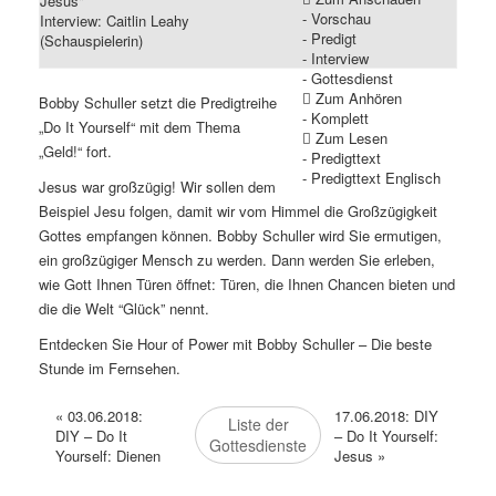
Jesus"
- Vorschau
Interview: Caitlin Leahy
- Predigt
(Schauspielerin)
- Interview
- Gottesdienst
Zum Anhören
Bobby Schuller setzt die Predigtreihe
- Komplett
„Do It Yourself“ mit dem Thema
Zum Lesen
„Geld!“ fort.
- Predigttext
- Predigttext Englisch
Jesus war großzügig! Wir sollen dem
Beispiel Jesu folgen, damit wir vom Himmel die Großzügigkeit
Gottes empfangen können. Bobby Schuller wird Sie ermutigen,
ein großzügiger Mensch zu werden. Dann werden Sie erleben,
wie Gott Ihnen Türen öffnet: Türen, die Ihnen Chancen bieten und
die die Welt “Glück” nennt.
Entdecken Sie Hour of Power mit Bobby Schuller – Die beste
Stunde im Fernsehen.
«
03.06.2018:
17.06.2018: DIY
Liste der
DIY – Do It
– Do It Yourself:
Gottesdienste
Yourself: Dienen
Jesus
»