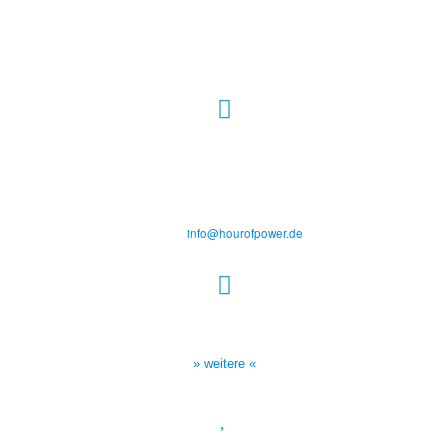
Hour of Power Deutschland
Verein zur Förderung der Verkündigung
des Evangeliums e.V.
Steinerne Furt 78
D-86167 Augsburg
Tel.: (+49) 0 8 21 / 420 96 96
E-Mail:
info@hourofpower.de
Sendezeiten Hour of Power
10:30 Uhr auf TELE 5,
17:00 Uhr auf Bibel TV
» weitere «