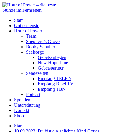
Start
Gottesdienste
Hour of Power
Team
Shepherd’s Grove
Bobby Schuller
Seelsorge
Gebetsanliegen
New Hope Line
Gebetspartner
Sendezeiten
Empfang TELE 5
Empfang Bibel TV
Empfang TBN
Podcast
Spenden
Unterstützung
Kontakt
Shop
Start
10.09.2023: Du bist ein geliebtes Kind Gottes!