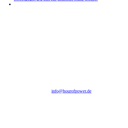
Hour of Power Deutschland
Verein zur Förderung der Verkündigung
des Evangeliums e.V.
Steinerne Furt 78
D-86167 Augsburg
Tel.: (+49) 0 8 21 / 420 96 96
E-Mail:
info@hourofpower.de
Sendezeiten Hour of Power
10:30 Uhr auf TELE 5,
17:00 Uhr auf Bibel TV