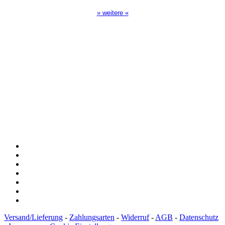
» weitere «
Spendenkonto
:
Baden-Württembergische Bank
BLZ: 600 501 01
Konto: 28 94 829
IBAN: DE43600501010002894829
BIC: SOLADEST600
Versand/Lieferung
-
Zahlungsarten
-
Widerruf
-
AGB
-
Datenschutz