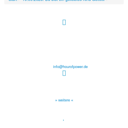
Hour of Power Deutschland
Verein zur Förderung der Verkündigung
des Evangeliums e.V.
Steinerne Furt 78
D-86167 Augsburg
Tel.: (+49) 0 8 21 / 420 96 96
E-Mail:
info@hourofpower.de
Sendezeiten Hour of Power
10:30 Uhr auf TELE 5,
17:00 Uhr auf Bibel TV
» weitere «
Spendenkonto
: