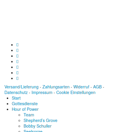
Baden-Württembergische Bank
BLZ: 600 501 01
Konto: 28 94 829
IBAN: DE43600501010002894829
BIC: SOLADEST600
Versand/Lieferung
-
Zahlungsarten
-
Widerruf
-
AGB
-
Datenschutz
-
Impressum
-
Cookie Einstellungen
Start
Gottesdienste
Hour of Power
Team
Shepherd’s Grove
Bobby Schuller
Seelsorge