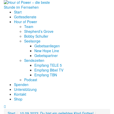
Start
Gottesdienste
Hour of Power
Team
Shepherd’s Grove
Bobby Schuller
Seelsorge
Gebetsanliegen
New Hope Line
Gebetspartner
Sendezeiten
Empfang TELE 5
Empfang Bibel TV
Empfang TBN
Podcast
Spenden
Unterstützung
Kontakt
Shop
Start
10.09.2023: Du bist ein geliebtes Kind Gottes!