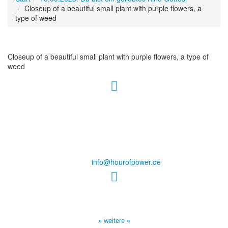
Closeup of a beautiful small plant with purple flowers, a
type of weed
Closeup of a beautiful small plant with purple flowers, a type of
weed
Hour of Power Deutschland
Verein zur Förderung der Verkündigung
des Evangeliums e.V.
Steinerne Furt 78
D-86167 Augsburg
Tel.: (+49) 0 8 21 / 420 96 96
E-Mail:
info@hourofpower.de
Sendezeiten Hour of Power
10:30 Uhr auf TELE 5,
17:00 Uhr auf Bibel TV
» weitere «