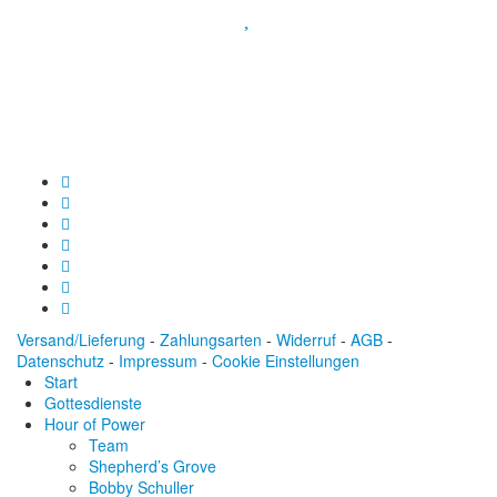
Spendenkonto
:
Baden-Württembergische Bank
BLZ: 600 501 01
Konto: 28 94 829
IBAN: DE43600501010002894829
BIC: SOLADEST600
Versand/Lieferung
-
Zahlungsarten
-
Widerruf
-
AGB
-
Datenschutz
-
Impressum
-
Cookie Einstellungen
Start
Gottesdienste
Hour of Power
Team
Shepherd’s Grove
Bobby Schuller