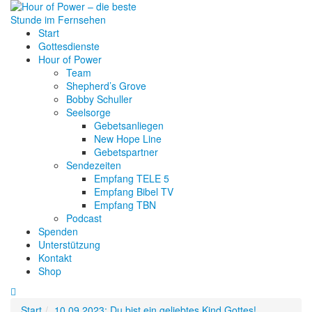
Start
Gottesdienste
Hour of Power
Team
Shepherd’s Grove
Bobby Schuller
Seelsorge
Gebetsanliegen
New Hope Line
Gebetspartner
Sendezeiten
Empfang TELE 5
Empfang Bibel TV
Empfang TBN
Podcast
Spenden
Unterstützung
Kontakt
Shop
Start
10.09.2023: Du bist ein geliebtes Kind Gottes!