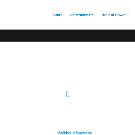
Start
Gottesdienste
Hour of Power
Hour of Power Deutschland
Verein zur Förderung der Verkündigung
des Evangeliums e.V.
Steinerne Furt 78
D-86167 Augsburg
Tel.: (+49) 0 8 21 / 420 96 96
E-Mail:
info@hourofpower.de