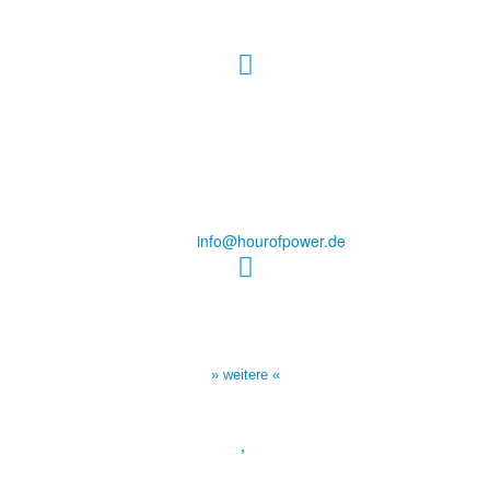
Hour of Power Deutschland
Verein zur Förderung der Verkündigung
des Evangeliums e.V.
Steinerne Furt 78
D-86167 Augsburg
Tel.: (+49) 0 8 21 / 420 96 96
E-Mail:
info@hourofpower.de
Sendezeiten Hour of Power
10:30 Uhr auf TELE 5,
17:00 Uhr auf Bibel TV
» weitere «
Spendenkonto
: