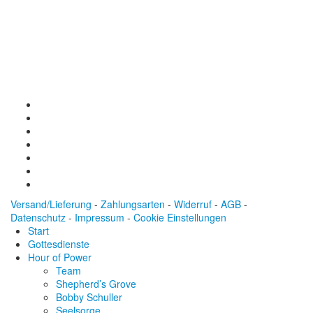
Baden-Württembergische Bank
BLZ: 600 501 01
Konto: 28 94 829
IBAN: DE43600501010002894829
BIC: SOLADEST600
Versand/Lieferung
-
Zahlungsarten
-
Widerruf
-
AGB
-
Datenschutz
-
Impressum
-
Cookie Einstellungen
Start
Gottesdienste
Hour of Power
Team
Shepherd’s Grove
Bobby Schuller
Seelsorge