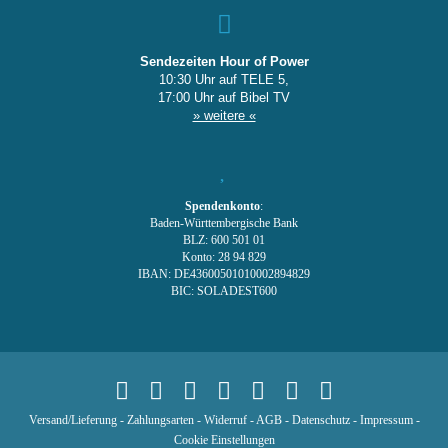
Sendezeiten Hour of Power
10:30 Uhr auf TELE 5,
17:00 Uhr auf Bibel TV
» weitere «
Spendenkonto
:
Baden-Württembergische Bank
BLZ: 600 501 01
Konto: 28 94 829
IBAN: DE43600501010002894829
BIC: SOLADEST600
Versand/Lieferung
-
Zahlungsarten
-
Widerruf
-
AGB
-
Datenschutz
-
Impressum
-
Cookie Einstellungen