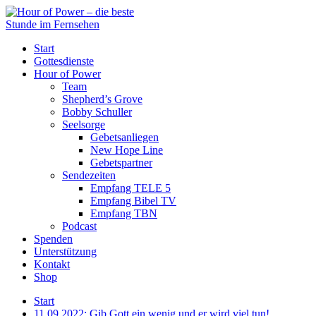
Start
Gottesdienste
Hour of Power
Team
Shepherd’s Grove
Bobby Schuller
Seelsorge
Gebetsanliegen
New Hope Line
Gebetspartner
Sendezeiten
Empfang TELE 5
Empfang Bibel TV
Empfang TBN
Podcast
Spenden
Unterstützung
Kontakt
Shop
Start
11.09.2022: Gib Gott ein wenig und er wird viel tun!