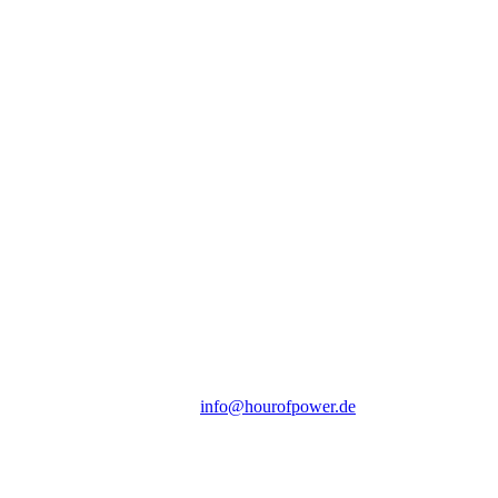
Hour of Power Deutschland
Verein zur Förderung der Verkündigung
des Evangeliums e.V.
Steinerne Furt 78
D-86167 Augsburg
Tel.: (+49) 0 8 21 / 420 96 96
E-Mail:
info@hourofpower.de
Sendezeiten Hour of Power