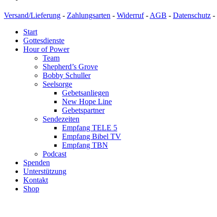
Versand/Lieferung
-
Zahlungsarten
-
Widerruf
-
AGB
-
Datenschutz
-
Start
Gottesdienste
Hour of Power
Team
Shepherd’s Grove
Bobby Schuller
Seelsorge
Gebetsanliegen
New Hope Line
Gebetspartner
Sendezeiten
Empfang TELE 5
Empfang Bibel TV
Empfang TBN
Podcast
Spenden
Unterstützung
Kontakt
Shop