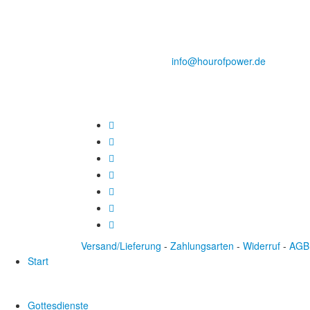
des Evangeliums e.V.
Steinerne Furt 78
D-86167 Augsburg
Tel.: (+49) 0 8 21 / 420 96 96
E-Mail:
info@hourofpower.de
Versand/Lieferung
-
Zahlungsarten
-
Widerruf
-
AGB
Start
Gottesdienste