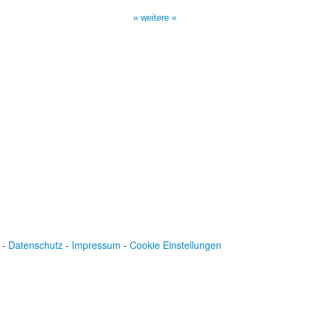
17:00 Uhr auf Bibel TV
» weitere «
-
Datenschutz
-
Impressum
-
Cookie Einstellungen