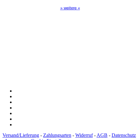
» weitere «
Spendenkonto
:
Baden-Württembergische Bank
BLZ: 600 501 01
Konto: 28 94 829
IBAN: DE43600501010002894829
BIC: SOLADEST600
Versand/Lieferung
-
Zahlungsarten
-
Widerruf
-
AGB
-
Datenschutz