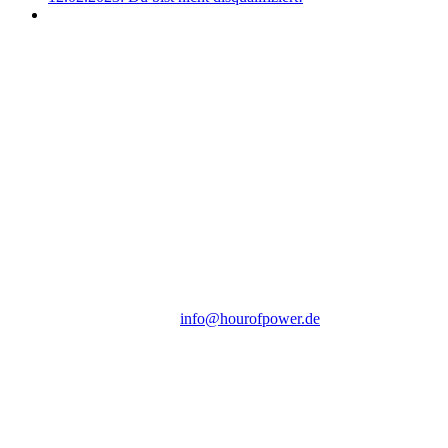
Hour of Power Deutschland
Verein zur Förderung der Verkündigung
des Evangeliums e.V.
Steinerne Furt 78
D-86167 Augsburg
Tel.: (+49) 0 8 21 / 420 96 96
E-Mail:
info@hourofpower.de
Sendezeiten Hour of Power
10:30 Uhr auf TELE 5,
17:00 Uhr auf Bibel TV