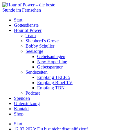
Start
Gottesdienste
Hour of Power
Team
Shepherd’s Grove
Bobby Schuller
Seelsorge
Gebetsanliegen
New Hope Line
Gebetspartner
Sendezeiten
Empfang TELE 5
Empfang Bibel TV
Empfang TBN
Podcast
Spenden
Unterstützung
Kontakt
Shop
Start
12.02.2023: Du bist nicht disqualifiziert!