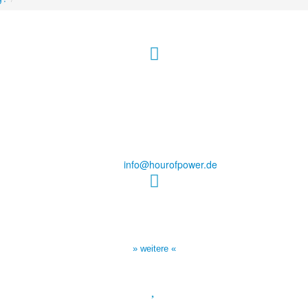
Hour of Power Deutschland
Verein zur Förderung der Verkündigung
des Evangeliums e.V.
Steinerne Furt 78
D-86167 Augsburg
Tel.: (+49) 0 8 21 / 420 96 96
E-Mail:
info@hourofpower.de
Sendezeiten Hour of Power
10:30 Uhr auf TELE 5,
17:00 Uhr auf Bibel TV
» weitere «