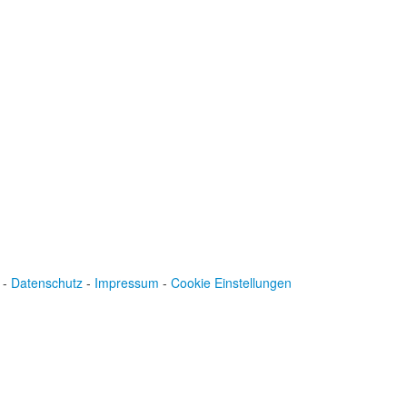
Spendenkonto
:
Baden-Württembergische Bank
BLZ: 600 501 01
Konto: 28 94 829
IBAN: DE43600501010002894829
BIC: SOLADEST600
-
Datenschutz
-
Impressum
-
Cookie Einstellungen