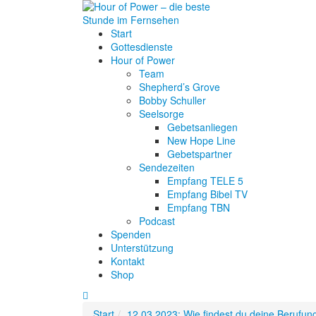
Start
Gottesdienste
Hour of Power
Team
Shepherd’s Grove
Bobby Schuller
Seelsorge
Gebetsanliegen
New Hope Line
Gebetspartner
Sendezeiten
Empfang TELE 5
Empfang Bibel TV
Empfang TBN
Podcast
Spenden
Unterstützung
Kontakt
Shop
Start
12.03.2023: Wie findest du deine Berufun