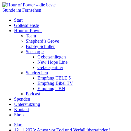
Start
Gottesdienste
Hour of Power
Team
Shepherd’s Grove
Bobby Schuller
Seelsorge
Gebetsanliegen
New Hope Line
Gebetspartner
Sendezeiten
Empfang TELE 5
Empfang Bibel TV
Empfang TBN
Podcast
Spenden
Unterstützung
Kontakt
Shop
Start
12.11.2023: Angst vor Tod und Verfall überwinden!