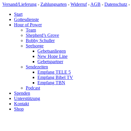
Versand/Lieferung
-
Zahlungsarten
-
Widerruf
-
AGB
-
Datenschutz
-
Start
Gottesdienste
Hour of Power
Team
Shepherd’s Grove
Bobby Schuller
Seelsorge
Gebetsanliegen
New Hope Line
Gebetspartner
Sendezeiten
Empfang TELE 5
Empfang Bibel TV
Empfang TBN
Podcast
Spenden
Unterstützung
Kontakt
Shop