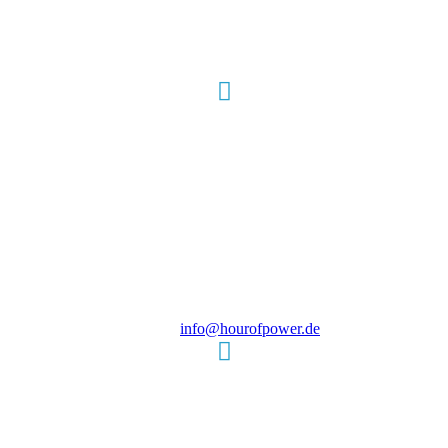
Hour of Power Deutschland
Verein zur Förderung der Verkündigung
des Evangeliums e.V.
Steinerne Furt 78
D-86167 Augsburg
Tel.: (+49) 0 8 21 / 420 96 96
E-Mail:
info@hourofpower.de
Sendezeiten Hour of Power
10:30 Uhr auf TELE 5,