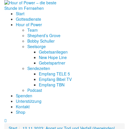
Start
Gottesdienste
Hour of Power
Team
Shepherd’s Grove
Bobby Schuller
Seelsorge
Gebetsanliegen
New Hope Line
Gebetspartner
Sendezeiten
Empfang TELE 5
Empfang Bibel TV
Empfang TBN
Podcast
Spenden
Unterstützung
Kontakt
Shop
Start
12.11.2023: Angst vor Tod und Verfall überwinden!