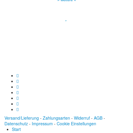
Spendenkonto
:
Baden-Württembergische Bank
BLZ: 600 501 01
Konto: 28 94 829
IBAN: DE43600501010002894829
BIC: SOLADEST600
Versand/Lieferung
-
Zahlungsarten
-
Widerruf
-
AGB
-
Datenschutz
-
Impressum
-
Cookie Einstellungen
Start