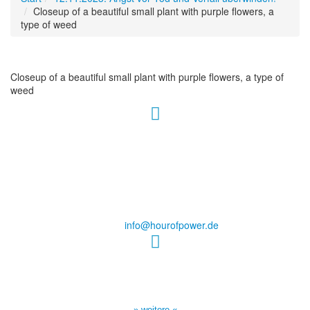
Closeup of a beautiful small plant with purple flowers, a
type of weed
Closeup of a beautiful small plant with purple flowers, a type of
weed
Hour of Power Deutschland
Verein zur Förderung der Verkündigung
des Evangeliums e.V.
Steinerne Furt 78
D-86167 Augsburg
Tel.: (+49) 0 8 21 / 420 96 96
E-Mail:
info@hourofpower.de
Sendezeiten Hour of Power
10:30 Uhr auf TELE 5,
17:00 Uhr auf Bibel TV
» weitere «