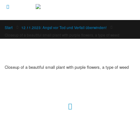
Start
12.11.2023: Angst vor Tod und Verfall überwinden!
Closeup of a beautiful small plant with purple flowers, a type of weed
Closeup of a beautiful small plant with purple flowers, a type of weed
Hour of Power Deutschland
Verein zur Förderung der Verkündigung
des Evangeliums e.V.
Steinerne Furt 78
D-86167 Augsburg