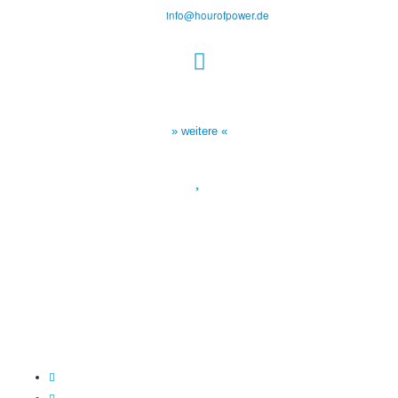
Tel.: (+49) 0 8 21 / 420 96 96
E-Mail:
info@hourofpower.de
Sendezeiten Hour of Power
10:30 Uhr auf TELE 5,
17:00 Uhr auf Bibel TV
» weitere «
Spendenkonto
:
Baden-Württembergische Bank
BLZ: 600 501 01
Konto: 28 94 829
IBAN: DE43600501010002894829
BIC: SOLADEST600