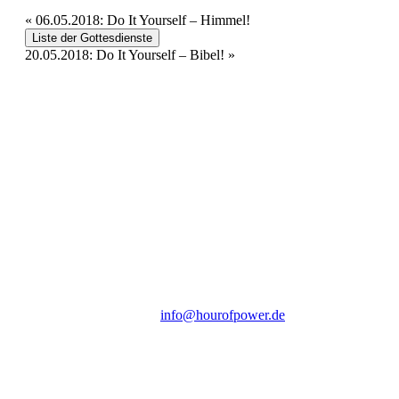
«
06.05.2018: Do It Yourself – Himmel!
Liste der Gottesdienste
20.05.2018: Do It Yourself – Bibel!
»
Hour of Power Deutschland
Verein zur Förderung der Verkündigung
des Evangeliums e.V.
Steinerne Furt 78
D-86167 Augsburg
Tel.: (+49) 0 8 21 / 420 96 96
E-Mail:
info@hourofpower.de
Sendezeiten Hour of Power
10:30 Uhr auf TELE 5,