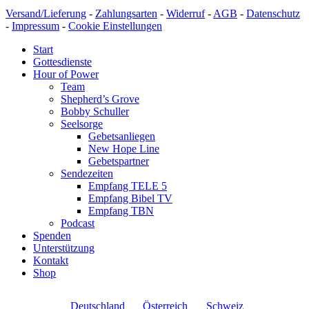
Versand/Lieferung
-
Zahlungsarten
-
Widerruf
-
AGB
-
Datenschutz
-
Impressum
-
Cookie Einstellungen
Start
Gottesdienste
Hour of Power
Team
Shepherd’s Grove
Bobby Schuller
Seelsorge
Gebetsanliegen
New Hope Line
Gebetspartner
Sendezeiten
Empfang TELE 5
Empfang Bibel TV
Empfang TBN
Podcast
Spenden
Unterstützung
Kontakt
Shop
Deutschland
Österreich
Schweiz