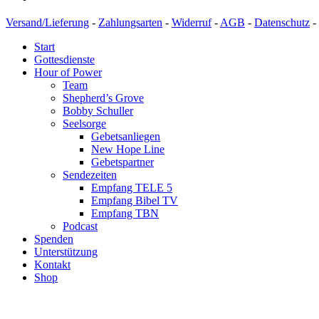
Versand/Lieferung
-
Zahlungsarten
-
Widerruf
-
AGB
-
Datenschutz
-
Start
Gottesdienste
Hour of Power
Team
Shepherd’s Grove
Bobby Schuller
Seelsorge
Gebetsanliegen
New Hope Line
Gebetspartner
Sendezeiten
Empfang TELE 5
Empfang Bibel TV
Empfang TBN
Podcast
Spenden
Unterstützung
Kontakt
Shop