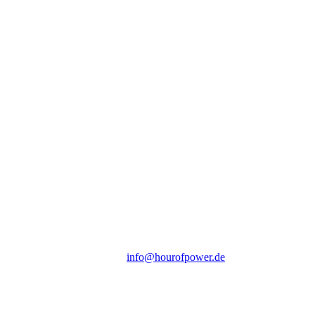
Hour of Power Deutschland
Verein zur Förderung der Verkündigung
des Evangeliums e.V.
Steinerne Furt 78
D-86167 Augsburg
Tel.: (+49) 0 8 21 / 420 96 96
E-Mail:
info@hourofpower.de
Sendezeiten Hour of Power