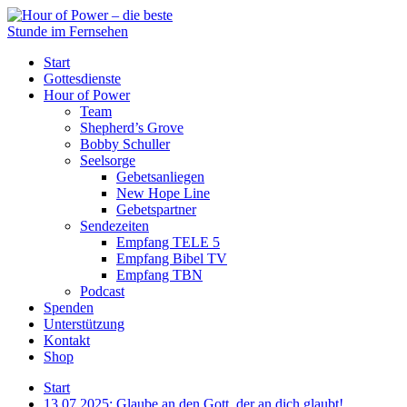
Start
Gottesdienste
Hour of Power
Team
Shepherd’s Grove
Bobby Schuller
Seelsorge
Gebetsanliegen
New Hope Line
Gebetspartner
Sendezeiten
Empfang TELE 5
Empfang Bibel TV
Empfang TBN
Podcast
Spenden
Unterstützung
Kontakt
Shop
Start
13.07.2025: Glaube an den Gott, der an dich glaubt!