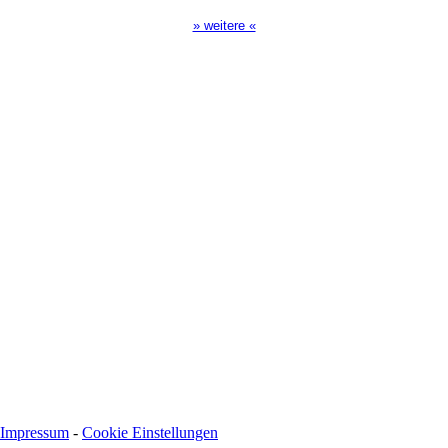
» weitere «
Spendenkonto
:
Baden-Württembergische Bank
BLZ: 600 501 01
Konto: 28 94 829
IBAN: DE43600501010002894829
BIC: SOLADEST600
Impressum
-
Cookie Einstellungen