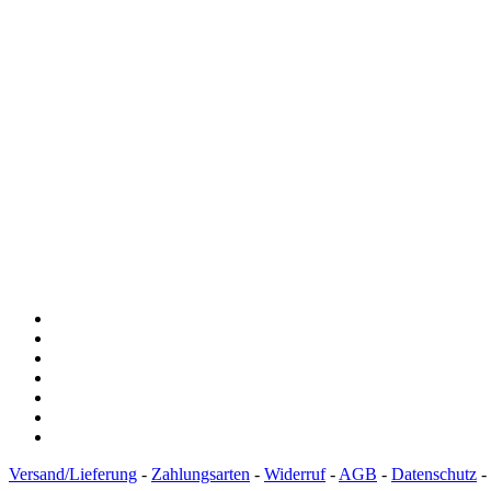
Versand/Lieferung
-
Zahlungsarten
-
Widerruf
-
AGB
-
Datenschutz
-