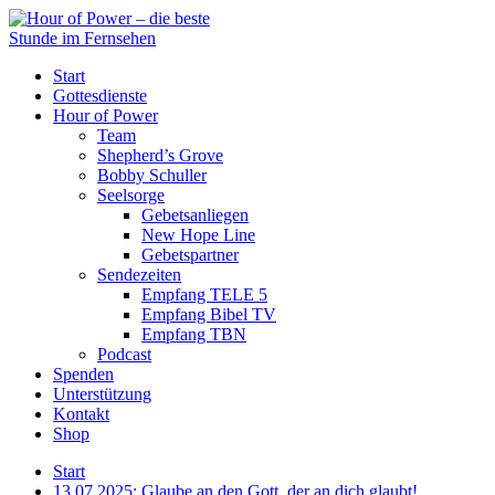
Start
Gottesdienste
Hour of Power
Team
Shepherd’s Grove
Bobby Schuller
Seelsorge
Gebetsanliegen
New Hope Line
Gebetspartner
Sendezeiten
Empfang TELE 5
Empfang Bibel TV
Empfang TBN
Podcast
Spenden
Unterstützung
Kontakt
Shop
Start
13.07.2025: Glaube an den Gott, der an dich glaubt!